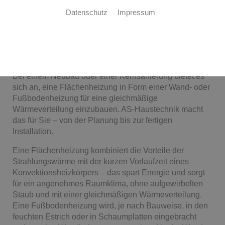
Datenschutz
Impressum
Wand- und Fußbodenheizung
Gleichmäßige Wärme im ganzen Haus
Bei einem Neubau oder einer Kernsanierung bietet es
sich an, eine Flächenheizung in Form einer Wand- oder
Fußbodenheizung für eine gleichmäßige
Wärmeverteilung einzubauen. AS-Haustechnik macht
das für Sie – von der Planung bis zur fertigen
Installation.
Eine Flächenheizung kombiniert die Vorteile der
Strahlungswärme mit der kurzen Vorlaufzeit eines
Konvektionsheizkörpers – das spart Energie und sorgt
für ein angenehmes Raumklima, ohne aufgewirbelten
Staub und mit einer gleichmäßigen Wärmeverteilung.
Eine Fußbodenheizung wird, je nach Bauweise, in den
feuchten Estrich oder in Schaumplatten eingebracht