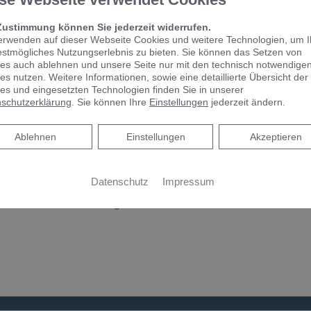
durchaus ein Problem dar. Sobald es im öffentlichen Netz zu
Rohrspülung durch den Versorger kommt, können Sand oder K
Zustimmung können Sie jederzeit widerrufen.
Wasserfilter halten im Trinkwasser mitgeführte Partikel wie 
erwenden auf dieser Webseite Cookies und weitere Technologien, um 
Rostteilchen zurück und schützen somit die gesamte Trinkwa
estmögliches Nutzungserlebnis zu bieten. Sie können das Setzen von
Verunreinigung.Gemäß der Trinkwasserverordnung muss in d
es auch ablehnen und unsere Seite nur mit den technisch notwendige
nach dem Wasserzähler ein Schutzfilter eingebaut sein. Ist die
es nutzen. Weitere Informationen, sowie eine detaillierte Übersicht der
es und eingesetzten Technologien finden Sie in unserer
regelmäßige Wartung oftmals außer Acht gelassen. Die vorg
schutzerklärung
. Sie können Ihre
Einstellungen
jederzeit ändern.
nicht mehr gewährleistet werden.
Ablehnen
Ablehnen
Einstellungen
Akzeptieren
Rückflussverhinderer​
Datenschutz
Impressum
Ein Rückflussverhinderer sorgt dafür, dass das Trinkwasser nu
das öffentliche Leitungsnetz fließen kann.