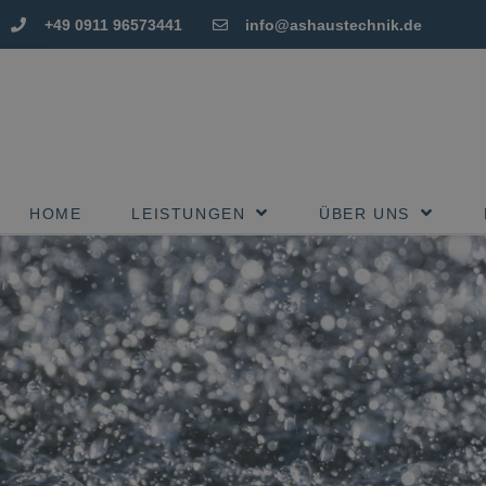
+49 0911 96573441
info@ashaustechnik.de
HOME
LEISTUNGEN
ÜBER UNS