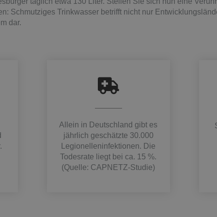
sbürger täglich etwa 130 Liter. Stellen Sie sich nun eine Veru
: Schmutziges Trinkwasser betrifft nicht nur Entwicklungsländer
m dar.
Allein in Deutschland gibt es
d
jährlich geschätzte 30.000
.
Legionelleninfektionen. Die
Todesrate liegt bei ca. 15 %.
(Quelle: CAPNETZ-Studie)