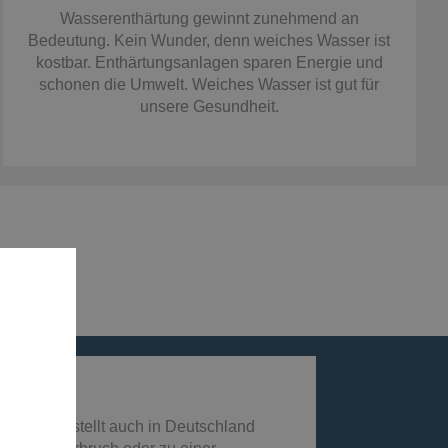
Wasserenthärtung gewinnt zunehmend an
Bedeutung. Kein Wunder, denn weiches Wasser ist
kostbar. Enthärtungsanlagen sparen Energie und
schonen die Umwelt. Weiches Wasser ist gut für
unsere Gesundheit.
chen
, sondern stellt auch in Deutschland