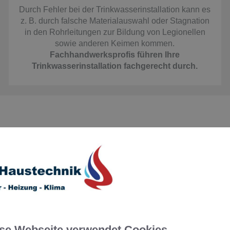
Durch Fehler bei der Trinkwasserinstallation kann es
z. B. durch falsche Materialauswahl oder Stagnation
in den Rohrleitungen zur Bildung von Legionellen
sowie anderen Keimen kommen.
Fachhandwerksprofis führen Ihre
Trinkwasserinstallation fachgerecht durch.
dukte, die Ihr Trinkwasser besser ma
Wasserfilter​
Schmutziges Trinkwasser betrifft nicht nur Entwicklungsländer
se Webseite verwendet Cookies