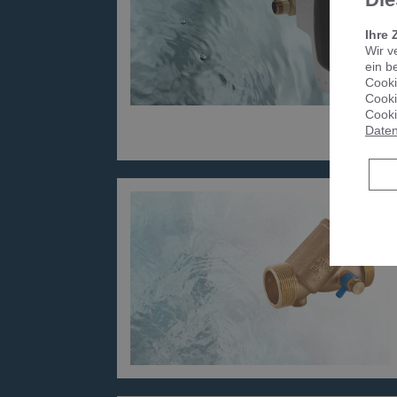
Ihre 
Wir v
ein b
Cooki
Cooki
Cooki
Daten