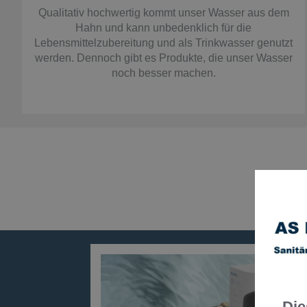
Qualitativ hochwertig kommt unser Wasser aus dem
Hahn und kann unbedenklich für die
Lebensmittelzubereitung und als Trinkwasser genutzt
werden. Dennoch gibt es Produkte, die unser Wasser
noch besser machen.
Pro
Die